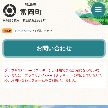
ペ
メ
ー
ニ
ジ
ュ
の
ー
先
を
頭
飛
トップページ
>
お問い合わせ
現在地
で
ば
す。
し
本
て
文
お問い合わせ
本
文
へ
ブラウザでCookie（クッキー）が使用できる設定になっていな
い、または、ブラウザがCookie（クッキー）に対応していないた
め、お問い合わせフォームをご利用頂けません。