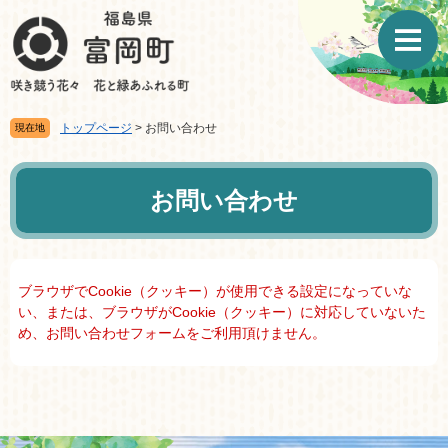
ペ
メ
ー
ニ
ジ
ュ
の
ー
先
を
頭
飛
トップページ
>
お問い合わせ
現在地
で
ば
す。
し
本
て
文
お問い合わせ
本
文
へ
ブラウザでCookie（クッキー）が使用できる設定になっていな
い、または、ブラウザがCookie（クッキー）に対応していないた
め、お問い合わせフォームをご利用頂けません。