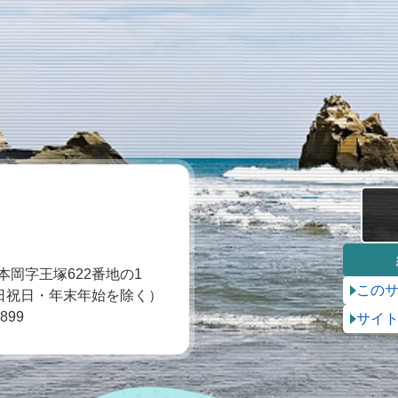
本岡字王塚622番地の1
この
土日祝日・年末年始を除く）
0899
サイ