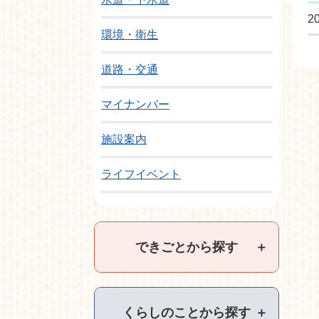
2
環境・衛生
道路・交通
マイナンバー
施設案内
ライフイベント
できごとから探す
＋
くらしのことから探す
＋