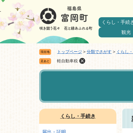
ペ
メ
ー
ニ
ジ
ュ
くらし・手続
の
ー
先
を
観光
頭
飛
で
ば
トップページ
>
分類でさがす
>
くらし・
現在地
す。
し
て
軽自動車税
足あと
本
本
文
文
へ
くらし・手続き
届出・証明