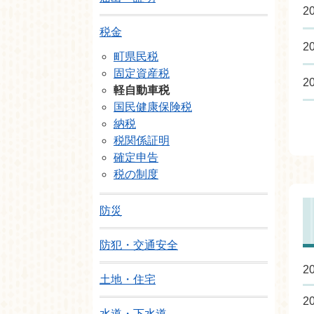
2
税金
2
町県民税
固定資産税
2
軽自動車税
国民健康保険税
納税
税関係証明
確定申告
税の制度
防災
防犯・交通安全
2
土地・住宅
2
水道・下水道