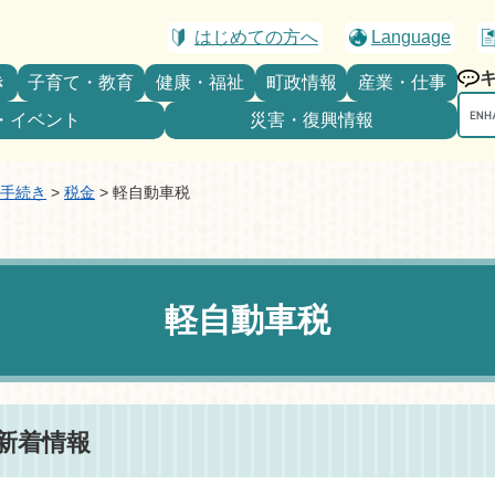
はじめての方へ
Language
き
子育て・教育
健康・福祉
町政情報
産業・仕事
Goo
・イベント
災害・復興情報
カ
ス
タ
手続き
>
税金
>
軽自動車税
ム
検
索
軽自動車税
新着情報