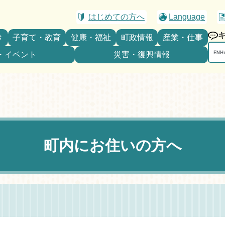
はじめての方へ
Language
き
子育て・教育
健康・福祉
町政情報
産業・仕事
Goo
・イベント
災害・復興情報
カ
ス
タ
ム
検
索
町内にお住いの方へ