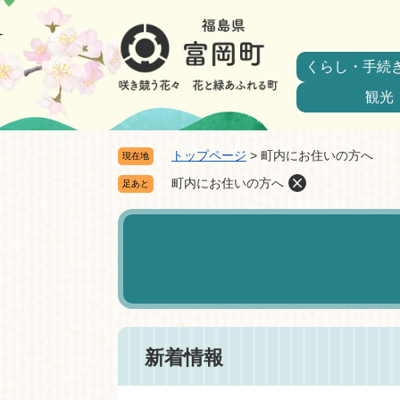
ペ
メ
ー
ニ
ジ
ュ
くらし・手続
の
ー
先
を
観光
頭
飛
で
ば
トップページ
>
町内にお住いの方へ
現在地
す。
し
て
町内にお住いの方へ
足あと
本
本
文
文
へ
新着情報