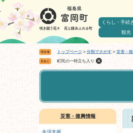
ペ
メ
ー
ニ
ジ
ュ
くらし・手続
の
ー
先
を
観光
頭
飛
で
ば
トップページ
>
分類でさがす
>
災害・復
現在地
す。
し
て
町民の一時立ち入り
足あと
本
本
文
文
へ
災害・復興情報
生活支援