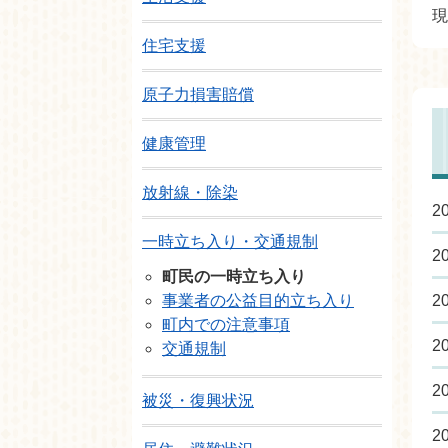
現
住宅支援
原子力損害賠償
健康管理
放射線・除染
2
一時立ち入り・交通規制
2
町民の一時立ち入り
事業者の公益目的立ち入り
2
町内での注意事項
2
交通規制
2
被災・復興状況
2