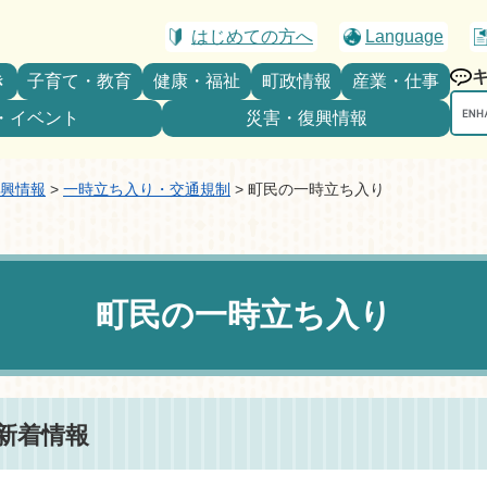
はじめての方へ
Language
き
子育て・教育
健康・福祉
町政情報
産業・仕事
Goo
・イベント
災害・復興情報
カ
ス
タ
興情報
>
一時立ち入り・交通規制
>
町民の一時立ち入り
ム
検
索
町民の一時立ち入り
新着情報