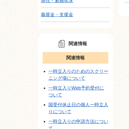
居住・避難状況
義援金・支援金
関連情報
関連情報
一時立入りのためのスクリー
ニング場について
一時立入りWeb予約受付に
ついて
国受付休止日の個人一時立入
りについて
一時立入りの申請方法につい
て