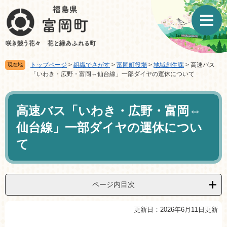
ペ
メ
ー
ニ
ジ
ュ
の
ー
先
を
頭
飛
トップページ
>
組織でさがす
>
富岡町役場
>
地域創生課
>
高速バス
現在地
で
ば
「いわき・広野・富岡⇔仙台線」一部ダイヤの運休について
す。
し
て
本
本
文
高速バス「いわき・広野・富岡⇔
文
へ
仙台線」一部ダイヤの運休につい
て
ページ内目次
更新日：2026年6月11日更新