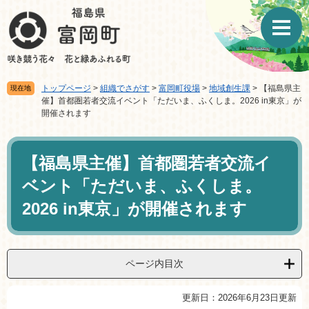
ペ
メ
ー
ニ
ジ
ュ
の
ー
先
を
頭
飛
トップページ
>
組織でさがす
>
富岡町役場
>
地域創生課
>
【福島県主
現在地
で
ば
催】首都圏若者交流イベント「ただいま、ふくしま。2026 in東京」が
す。
し
開催されます
て
本
本
文
文
【福島県主催】首都圏若者交流イ
へ
ベント「ただいま、ふくしま。
2026 in東京」が開催されます
ページ内目次
更新日：2026年6月23日更新