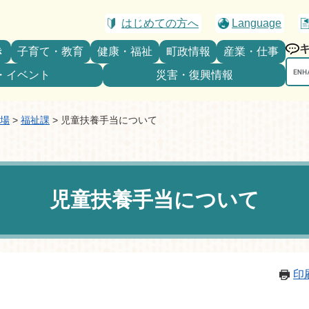
はじめての方へ
Language
き
子育て・教育
健康・福祉
町政情報
産業・仕事
Goo
・イベント
災害・復興情報
カ
ス
タ
場
>
福祉課
>
児童扶養手当について
ム
検
索
児童扶養手当について
印