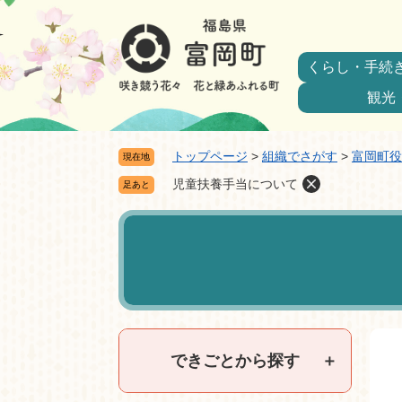
ペ
メ
ー
ニ
ジ
ュ
くらし・手続
の
ー
先
を
観光
頭
飛
で
ば
トップページ
>
組織でさがす
>
富岡町役
現在地
す。
し
て
児童扶養手当について
足あと
本
本
文
文
へ
できごとから探す
＋