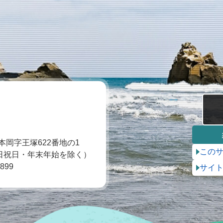
本岡字王塚622番地の1
この
土日祝日・年末年始を除く）
0899
サイ