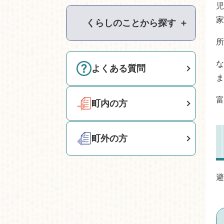
児
家
くらしのことから探す
＋
所
な
よくある質問
ま
富
町内の方
町外の方
避