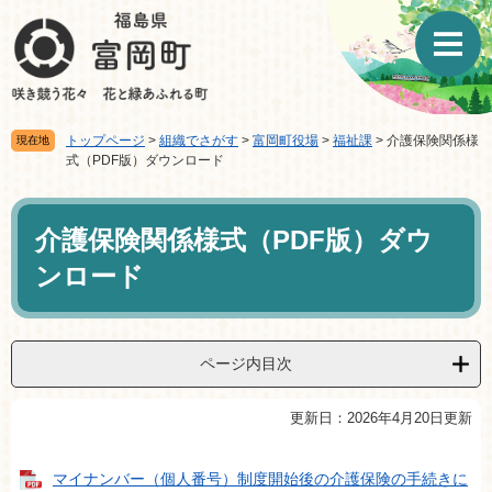
ペ
メ
ー
ニ
ジ
ュ
の
ー
先
を
頭
飛
トップページ
>
組織でさがす
>
富岡町役場
>
福祉課
>
介護保険関係様
現在地
で
ば
式（PDF版）ダウンロード
す。
し
て
本
本
文
介護保険関係様式（PDF版）ダウ
文
へ
ンロード
ページ内目次
更新日：2026年4月20日更新
マイナンバー（個人番号）制度開始後の介護保険の手続きに