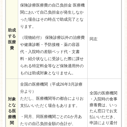
保険診療医療費の自己負担金 医療機
関において自己負担金が発生しなか
った場合はその時点で助成完了とな
ります。
助成
する
（現物給付） 保険診療以外の治療費
同左
医療
や健康診断・予防接種・薬の容器
費
代・入院時の差額ベッド代・文書
料・紹介状なしに受診した際に課せ
られる特定料金等など保険適用外の
ものは助成対象となりません。
全国の医療機関（平成26年3月診療
分より）
全国の医療機関
ただし、医療機関等の都合によりお
対象
・入院時の食事
とな
療養費は、いっ
支払いいただく場合もあります。
る医
たん窓口でお支
・同月、同医療機関ごとの1か月あ
療機
払いいただき、
関
申請により還付
たりの自己負担金額の合計が、