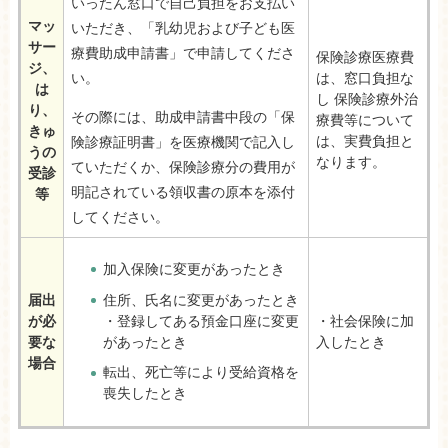
いったん窓口で自己負担をお支払い
マッ
いただき、「乳幼児および子ども医
サー
療費助成申請書」で申請してくださ
保険診療医療費
ジ、
い。
は、窓口負担な
は
し 保険診療外治
り、
その際には、助成申請書中段の「保
療費等について
きゅ
は、実費負担と
険診療証明書」を医療機関で記入し
うの
なります。
ていただくか、保険診療分の費用が
受診
明記されている領収書の原本を添付
等
してください。
加入保険に変更があったとき
住所、氏名に変更があったとき
届出
・登録してある預金口座に変更
が必
・社会保険に加
があったとき
要な
入したとき
場合
転出、死亡等により受給資格を
喪失したとき