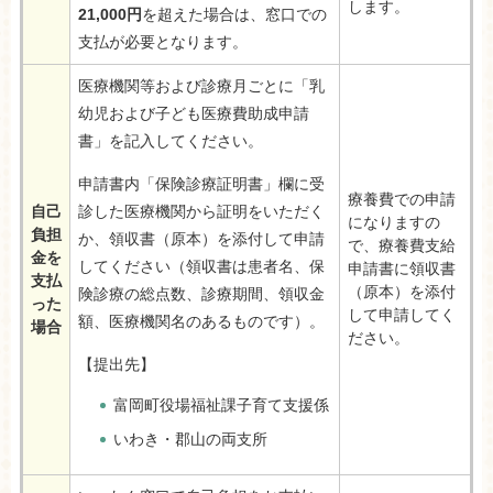
します。
21,000円
を超えた場合は、窓口での
支払が必要となります。
医療機関等および診療月ごとに「乳
幼児および子ども医療費助成申請
書」を記入してください。
申請書内「保険診療証明書」欄に受
療養費での申請
自己
診した医療機関から証明をいただく
になりますの
負担
か、領収書（原本）を添付して申請
で、療養費支給
金を
してください（領収書は患者名、保
申請書に領収書
支払
（原本）を添付
険診療の総点数、診療期間、領収金
った
して申請してく
額、医療機関名のあるものです）。
場合
ださい。
【提出先】
富岡町役場福祉課子育て支援係
いわき・郡山の両支所