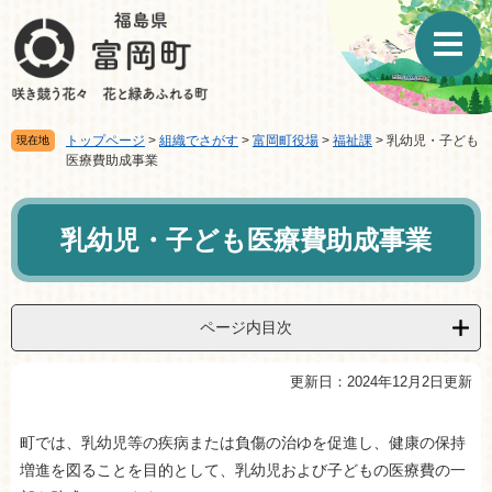
ペ
メ
ー
ニ
ジ
ュ
の
ー
先
を
頭
飛
トップページ
>
組織でさがす
>
富岡町役場
>
福祉課
>
乳幼児・子ども
現在地
で
ば
医療費助成事業
す。
し
て
本
本
文
乳幼児・子ども医療費助成事業
文
へ
ページ内目次
更新日：2024年12月2日更新
町では、乳幼児等の疾病または負傷の治ゆを促進し、健康の保持
増進を図ることを目的として、乳幼児および子どもの医療費の一