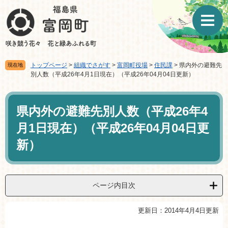
ペ
メ
ー
ニ
ジ
ュ
の
ー
先
を
頭
飛
トップページ
>
組織でさがす
>
富岡町役場
>
住民課
>
県内外の避難先
現在地
で
ば
別人数（平成26年4月1日現在）（平成26年04月04日更新）
す。
し
て
本
本
文
県内外の避難先別人数（平成26年4
文
へ
月1日現在）（平成26年04月04日更
新）
ページ内目次
更新日：2014年4月4日更新