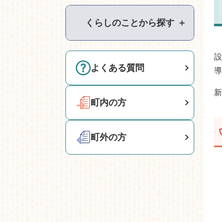
くらしのことから探す
＋
設
よくある質問
導
新
町内の方
町外の方