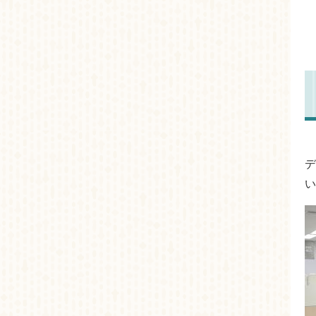
本
デ
い