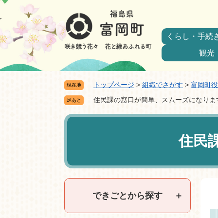
ペ
メ
ー
ニ
ジ
ュ
くらし・手続
の
ー
先
を
観光
頭
飛
で
ば
トップページ
>
組織でさがす
>
富岡町役
現在地
す。
し
て
住民課の窓口が簡単、スムーズになりま
足あと
本
本
文
文
へ
住民
できごとから探す
＋