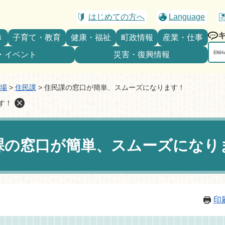
はじめての方へ
Language
き
子育て・教育
健康・福祉
町政情報
産業・仕事
Goo
・イベント
災害・復興情報
カ
ス
タ
場
>
住民課
>
住民課の窓口が簡単、スムーズになります！
ム
す！
検
索
課の窓口が簡単、スムーズになり
印