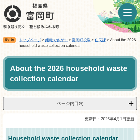
ペ
メ
ー
ニ
ジ
ュ
の
ー
先
を
頭
飛
トップページ
>
組織でさがす
>
富岡町役場
>
住民課
>
About the 2026
現在地
で
ば
household waste collection calendar
す。
し
て
本
本
文
About the 2026 household waste
文
へ
collection calendar
ページ内目次
更新日：2026年4月1日更新
Household waste collection calendar