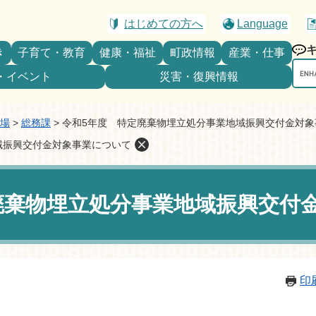
はじめての方へ
Language
き
子育て・教育
健康・福祉
町政情報
産業・仕事
Goo
・イベント
災害・復興情報
カ
ス
タ
場
>
総務課
>
令和5年度 特定廃棄物埋立処分事業地域振興交付金対象
ム
域振興交付金対象事業について
検
索
廃棄物埋立処分事業地域振興交付
印