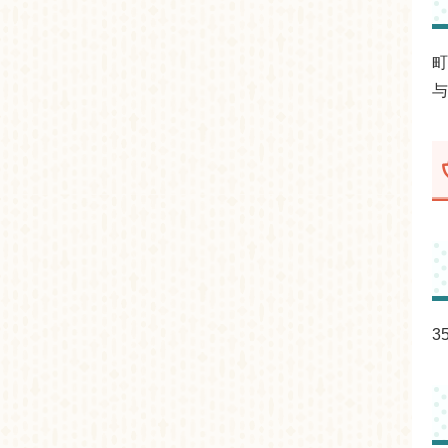
町
与
3