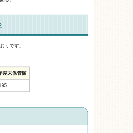
金
おりです。
年度末保管額
195