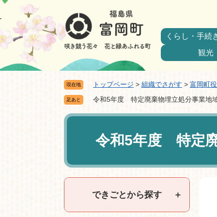
ペ
メ
ー
ニ
ジ
ュ
くらし・手続
の
ー
先
を
観光
頭
飛
で
ば
トップページ
>
組織でさがす
>
富岡町役
現在地
す。
し
て
令和5年度 特定廃棄物埋立処分事業地
足あと
本
本
文
文
へ
令和5年度 特定
できごとから探す
＋