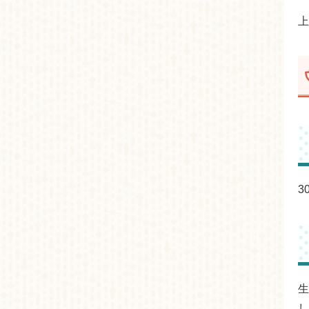
上
3
生
し