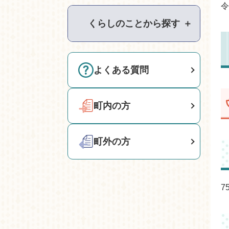
令
くらしのことから探す
＋
よくある質問
町内の方
町外の方
7