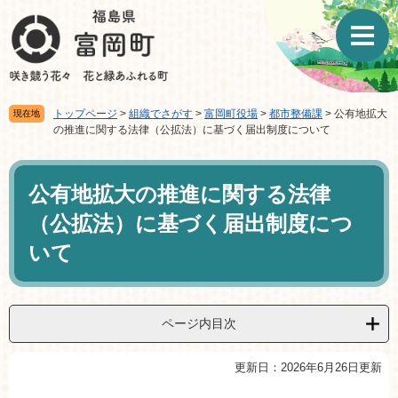
ペ
メ
ー
ニ
ジ
ュ
の
ー
先
を
頭
飛
トップページ
>
組織でさがす
>
富岡町役場
>
都市整備課
>
公有地拡大
現在地
で
ば
の推進に関する法律（公拡法）に基づく届出制度について
す。
し
て
本
本
文
公有地拡大の推進に関する法律
文
へ
（公拡法）に基づく届出制度につ
いて
ページ内目次
更新日：2026年6月26日更新