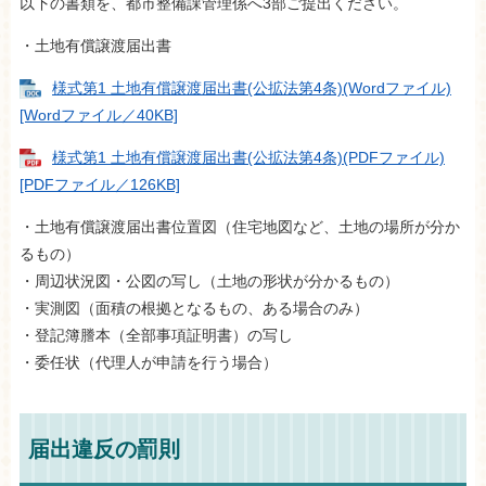
以下の書類を、都市整備課管理係へ3部ご提出ください。
・土地有償譲渡届出書
様式第1 土地有償譲渡届出書(公拡法第4条)(Wordファイル)
[Wordファイル／40KB]
様式第1 土地有償譲渡届出書(公拡法第4条)(PDFファイル)
[PDFファイル／126KB]
・土地有償譲渡届出書位置図（住宅地図など、土地の場所が分か
るもの）
・周辺状況図・公図の写し（土地の形状が分かるもの）
・実測図（面積の根拠となるもの、ある場合のみ）
・登記簿謄本（全部事項証明書）の写し
・委任状（代理人が申請を行う場合）​
届出違反の罰則