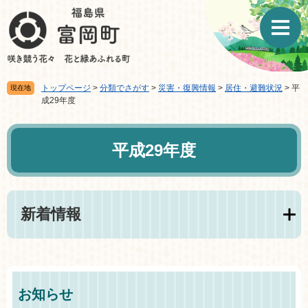
ペ
メ
ー
ニ
ジ
ュ
の
ー
先
を
頭
飛
トップページ
>
分類でさがす
>
災害・復興情報
>
居住・避難状況
>
平
現在地
で
ば
成29年度
す。
し
て
本
本
文
平成29年度
文
へ
新着情報
お知らせ