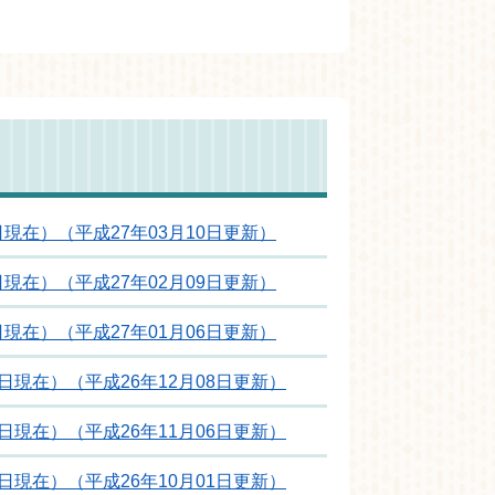
現在）（平成27年03月10日更新）
現在）（平成27年02月09日更新）
現在）（平成27年01月06日更新）
日現在）（平成26年12月08日更新）
日現在）（平成26年11月06日更新）
日現在）（平成26年10月01日更新）