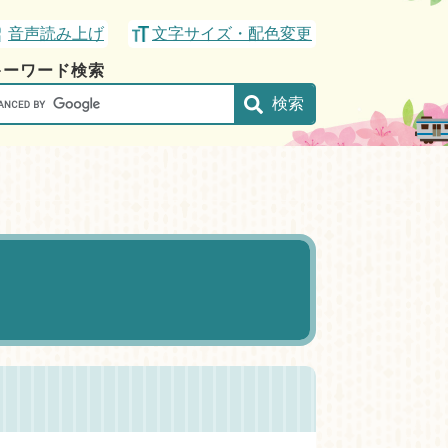
音声読み上げ
文字サイズ・配色変更
キーワード検索
gle