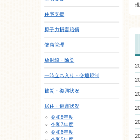
現
住宅支援
原子力損害賠償
健康管理
放射線・除染
2
一時立ち入り・交通規制
2
被災・復興状況
2
居住・避難状況
2
令和8年度
2
令和7年度
令和6年度
2
令和5年度