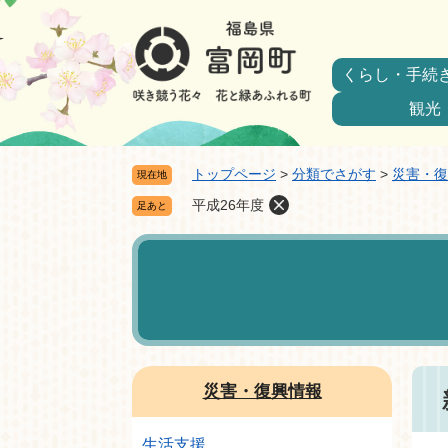
ペ
メ
ー
ニ
ジ
ュ
くらし・手続
の
ー
先
を
観光
頭
飛
で
ば
トップページ
>
分類でさがす
>
災害・復
現在地
す。
し
て
平成26年度
足あと
本
本
文
文
へ
災害・復興情報
生活支援