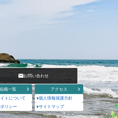
お問い合わせ
組織一覧
アクセス
サイトについて
個人情報保護方針
トポリシー
サイトマップ