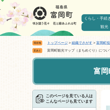
ペ
メ
ー
ニ
ジ
ュ
くらし・手続
の
ー
先
を
観光
頭
飛
で
ば
トップページ
>
組織でさがす
>
富岡町役
現在地
す。
し
て
富岡町観光マップ（まちめぐり）につい
足あと
本
本
文
文
へ
富岡
このページを見ている人は
こんなページも見ています