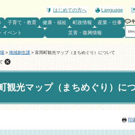
はじめての方へ
Language
き
子育て・教育
健康・福祉
町政情報
産業・仕事
Goo
・イベント
災害・復興情報
カ
ス
タ
場
>
地域創生課
>
富岡町観光マップ（まちめぐり）について
ム
て
検
索
町観光マップ（まちめぐり）に
印