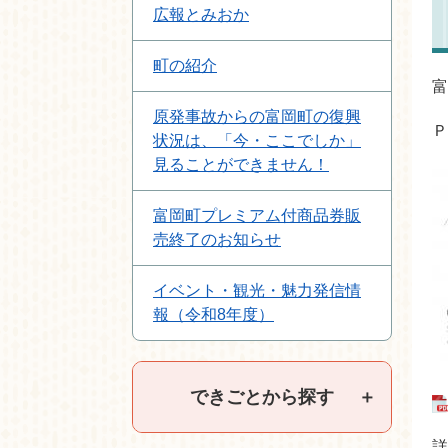
広報とみおか
町の紹介
富
原発事故からの富岡町の復興
Ｐ
状況は、「今・ここでしか」
見ることができません！
富岡町プレミアム付商品券販
売終了のお知らせ
イベント・観光・魅力発信情
報（令和8年度）
できごとから探す
＋
詳