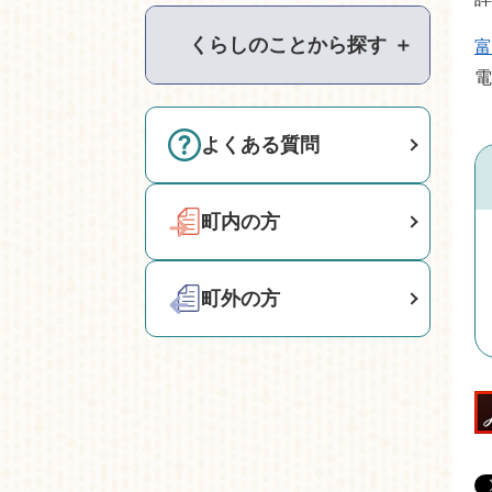
くらしのことから探す
＋
富
電
よくある質問
町内の方
町外の方