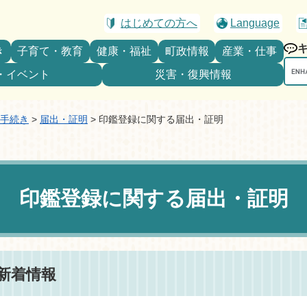
はじめての方へ
Language
き
子育て・教育
健康・福祉
町政情報
産業・仕事
Goo
・イベント
災害・復興情報
カ
ス
タ
手続き
>
届出・証明
>
印鑑登録に関する届出・証明
ム
検
索
印鑑登録に関する届出・証明
新着情報