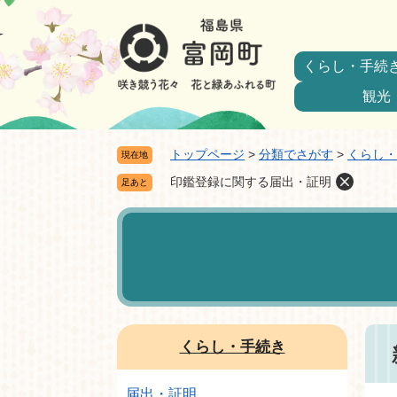
ペ
メ
ー
ニ
ジ
ュ
くらし・手続
の
ー
先
を
観光
頭
飛
で
ば
トップページ
>
分類でさがす
>
くらし・
現在地
す。
し
て
印鑑登録に関する届出・証明
足あと
本
本
文
文
へ
くらし・手続き
届出・証明