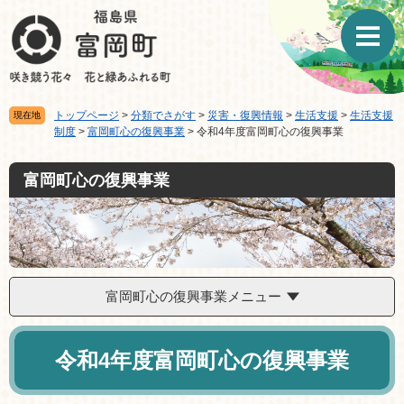
ペ
メ
ー
ニ
ジ
ュ
の
ー
先
を
頭
飛
トップページ
>
分類でさがす
>
災害・復興情報
>
生活支援
>
生活支援
現在地
で
ば
制度
>
富岡町心の復興事業
>
令和4年度富岡町心の復興事業
す。
し
て
富岡町心の復興事業
本
文
へ
富岡町心の復興事業メニュー
本
文
令和4年度富岡町心の復興事業