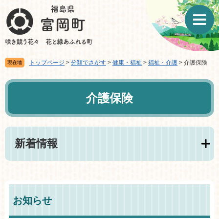
ペ
メ
ー
ニ
ジ
ュ
の
ー
先
を
頭
飛
トップページ
>
分類でさがす
>
健康・福祉
>
福祉・介護
>
介護保険
現在地
で
ば
す。
し
本
て
文
介護保険
本
文
へ
新着情報
お知らせ