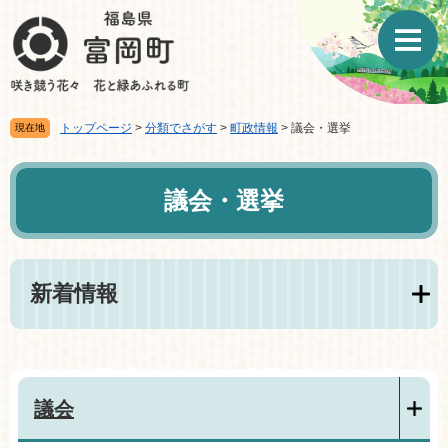
ペ
メ
ー
ニ
ジ
ュ
の
ー
先
を
頭
飛
トップページ
>
分類でさがす
>
町政情報
>
議会・選挙
現在地
で
ば
す。
し
本
て
文
議会・選挙
本
文
へ
新着情報
議会